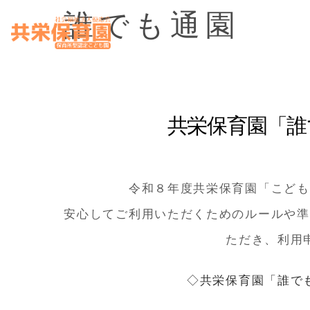
Skip
誰でも通園
to
content
共栄保育園「誰
令和８年度共栄保育園「こども
安心してご利用いただくためのルールや準
ただき、利用
◇共栄保育園「誰で