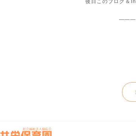
後日このブログ＆In
———