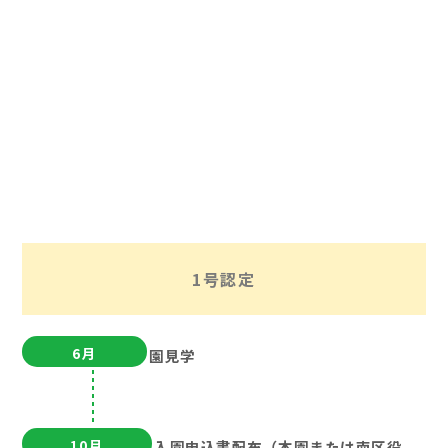
1号認定
6月
園見学
10月
入園申込書配布（本園または南区役