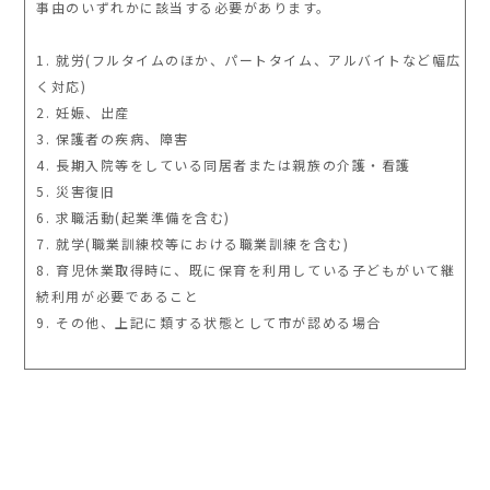
事由のいずれかに該当する必要があります。
1. 就労(フルタイムのほか、パートタイム、アルバイトなど幅広
く対応)
2. 妊娠、出産
3. 保護者の疾病、障害
4. 長期入院等をしている同居者または親族の介護・看護
5. 災害復旧
6. 求職活動(起業準備を含む)
7. 就学(職業訓練校等における職業訓練を含む)
8. 育児休業取得時に、既に保育を利用している子どもがいて継
続利用が必要であること
9. その他、上記に類する状態として市が認める場合