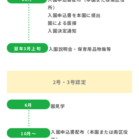
所）
入園申込書を本園に提出
園による面接
入園決定通知
翌年3月上旬
入園説明会・保育用品物販等
2号・3号認定
6月
園見学
入園申込書配布（本園または南区役
10月～