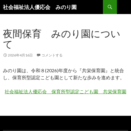
検
社会福祉法人優応会 みのり園
索
コ
ン
テ
夜間保育 みのり園につい
ン
ツ
て
へ
ス
キ
2026年4月16日
コメントする
ッ
プ
みのり園は、令和８(2026)年度から『共栄保育園』と統合
し、保育所型認定こども園として新たな歩みを進めます。
社会福祉法人優応会 保育所型認定こども園 共栄保育園